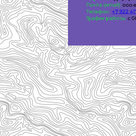
Почта (email):
ooo.e
Телефон:
+7 922 41
График работы:
с 0