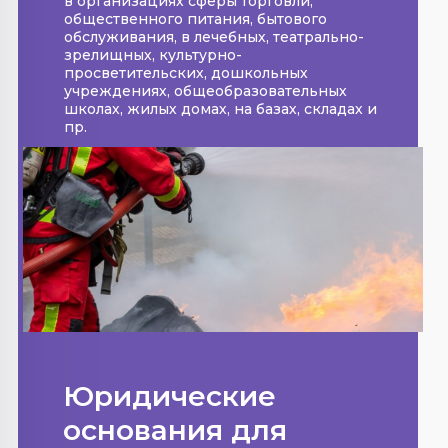
в организациях сферы торговли,
общественного питания, бытового
обслуживания, в лечебных, театрально-
зрелищных, культурно-
просветительских, дошкольных
учреждениях, общеобразовательных
школах, жилых домах, на базах, складах и
пр.
Юридические
основания для