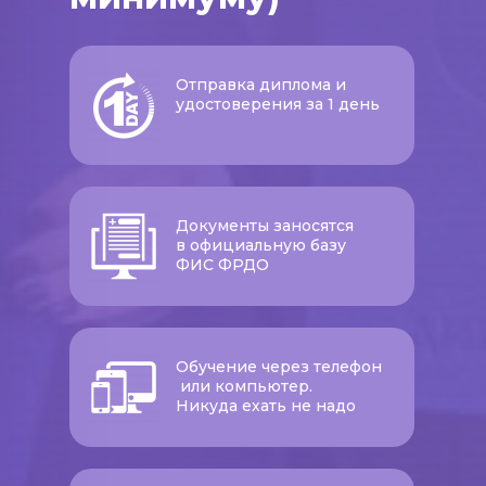
Отправка диплома и
удостоверения за 1 день
Документы заносятся
в официальную базу
ФИС ФРДО
Обучение через телефон
или компьютер.
Никуда ехать не надо