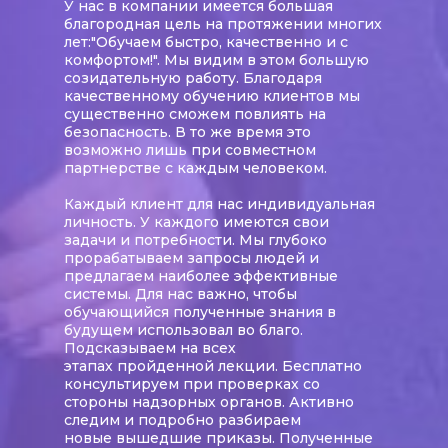
У нас в компании имеется большая
благородная цель на протяжении многих
лет:"Обучаем быстро, качественно и с
комфортом!". Мы видим в этом большую
созидательную работу. Благодаря
качественному обучению клиентов мы
существенно сможем повлиять на
безопасность. В то же время это
возможно лишь при совместном
партнерстве с каждым человеком.
Каждый клиент для нас индивидуальная
личность. У каждого имеются свои
задачи и потребности. Мы глубоко
прорабатываем запросы людей и
предлагаем наиболее эффективные
системы. Для нас важно, чтобы
обучающийся полученные знания в
будущем использовал во благо.
Подсказываем на всех
этапах пройденной лекции. Бесплатно
консультируем при проверках со
стороны надзорных органов. Активно
следим и подробно разбираем
новые вышедшие приказы. Полученные