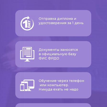
Отправка диплома и
удостоверения за 1 день
Документы заносятся
в официальную базу
ФИС ФРДО
Обучение через телефон
или компьютер.
Никуда ехать не надо