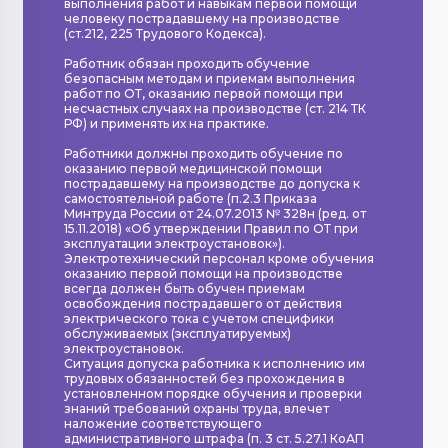
выполнения работ и навыкам первой помощи
человеку пострадавшему на производстве
(ст.212, 225 Трудового Кодекса).
Работник обязан проходить обучение
безопасным методам и приемам выполнения
работ по ОТ, оказанию первой помощи при
несчастных случаях на производстве (ст. 214 ТК
РФ) и применять их на практике.
Работники должны проходить обучение по
оказанию первой медицинской помощи
пострадавшему на производстве до допуска к
самостоятельной работе (п.2.3 Приказа
Минтруда России от 24.07.2013 № 328н (ред. от
15.11.2018) «Об утверждении Правил по ОТ при
эксплуатации электроустановок»).
Электротехнический персонал кроме обучения
оказанию первой помощи на производстве
всегда должен быть обучен приемам
освобождения пострадавшего от действия
электрического тока с учетом специфики
обслуживаемых (эксплуатируемых)
электроустановок.
Ситуация допуска работника к исполнению им
трудовых обязанностей без прохождения в
установленном порядке обучения и проверки
знаний требований охраны труда, влечет
наложение соответствующего
административного штрафа (п. 3 ст. 5.27.1 КоАП